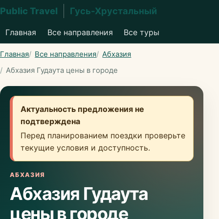
Public Travel
Гусь-Хрустальный
Главная
Все направления
Все туры
Главная
Все направления
Абхазия
Абхазия Гудаута цены в городе
Актуальность предложения не
подтверждена
Перед планированием поездки проверьте
текущие условия и доступность.
АБХАЗИЯ
Абхазия Гудаута
цены в городе