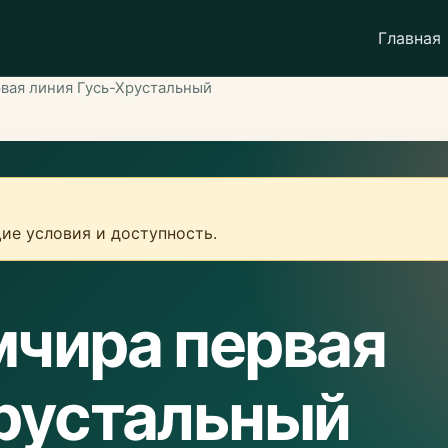
Главная
вая линия Гусь-Хрустальный
ие условия и доступность.
мчира первая
Хрустальный