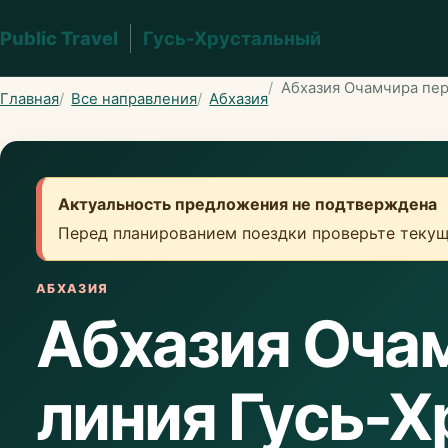
Public Travel
Гусь-Хрустальный
Абхазия Очамчира пер
Главная
Все направления
Абхазия
Актуальность предложения не подтверждена
Перед планированием поездки проверьте текущ
АБХАЗИЯ
Абхазия Оча
линия Гусь-