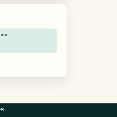
НИЯ
ие