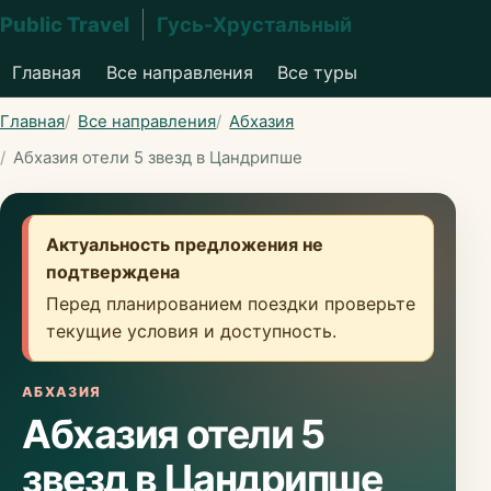
Public Travel
Гусь-Хрустальный
Главная
Все направления
Все туры
Главная
Все направления
Абхазия
Абхазия отели 5 звезд в Цандрипше
Актуальность предложения не
подтверждена
Перед планированием поездки проверьте
текущие условия и доступность.
АБХАЗИЯ
Абхазия отели 5
звезд в Цандрипше