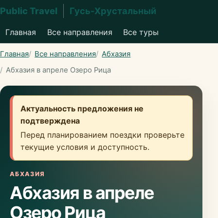
Public Travel
Гусь-Хрустальный
Главная
Все направления
Все туры
Главная
Все направления
Абхазия
Абхазия в апреле Озеро Рица
Актуальность предложения не
подтверждена
Перед планированием поездки проверьте
текущие условия и доступность.
АБХАЗИЯ
Абхазия в апреле
Озеро Рица