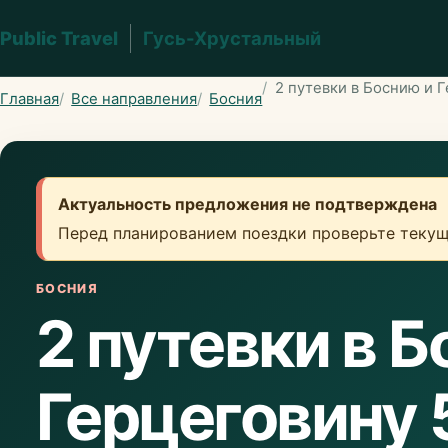
Public Travel
Гусь-Хрустальный
2 путевки в Боснию и Г
Главная
Все направления
Босния
Актуальность предложения не подтверждена
Перед планированием поездки проверьте текущ
БОСНИЯ
2 путевки в 
Герцеговину 