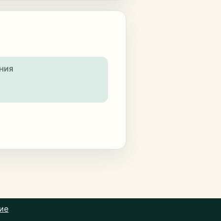
НИЯ
ие