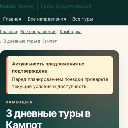
Public Travel
Гусь-Хрустальный
Главная
Все направления
Все туры
Главная
Все направления
Камбоджа
3 дневные туры в Кампот
Актуальность предложения не
подтверждена
Перед планированием поездки проверьте
текущие условия и доступность.
КАМБОДЖА
3 дневные туры в
Кампот