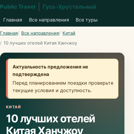
Public Travel
Гусь-Хрустальный
Главная
Все направления
Все туры
Главная
Все направления
Китай
10 лучших отелей Китая Ханчжоу
Актуальность предложения не
подтверждена
Перед планированием поездки проверьте
текущие условия и доступность.
КИТАЙ
10 лучших отелей
Китая Ханчжоу