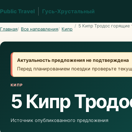
Public Travel
Гусь-Хрустальный
5 Кипр Тродос горящие 
Главная
Все направления
Кипр
Актуальность предложения не подтверждена
Перед планированием поездки проверьте текущ
КИПР
5 Кипр Тродо
Источник опубликованного предложения