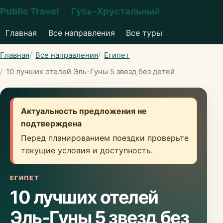
Public Travel
Гусь-Хрустальный
Главная
Все направления
Все туры
Главная
Все направления
Египет
10 лучших отелей Эль-Гуны 5 звезд без детей
Актуальность предложения не
подтверждена
Перед планированием поездки проверьте
текущие условия и доступность.
ЕГИПЕТ
10 лучших отелей
Эль-Гуны 5 звезд без