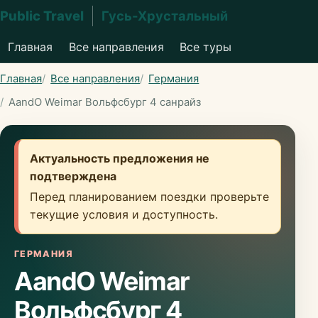
Public Travel
Гусь-Хрустальный
Главная
Все направления
Все туры
Главная
Все направления
Германия
AandO Weimar Вольфсбург 4 санрайз
Актуальность предложения не
подтверждена
Перед планированием поездки проверьте
текущие условия и доступность.
ГЕРМАНИЯ
AandO Weimar
Вольфсбург 4