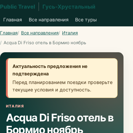
Public Travel
Гусь-Хрустальный
Главная
Все направления
Все туры
Главная
Все направления
Италия
Acqua Di Friso отель в Бормио ноябрь
Актуальность предложения не
подтверждена
Перед планированием поездки проверьте
текущие условия и доступность.
ИТАЛИЯ
Acqua Di Friso отель в
Бормио ноябрь