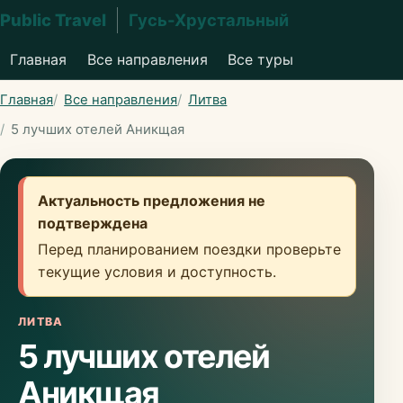
Public Travel
Гусь-Хрустальный
Главная
Все направления
Все туры
Главная
Все направления
Литва
5 лучших отелей Аникщая
Актуальность предложения не
подтверждена
Перед планированием поездки проверьте
текущие условия и доступность.
ЛИТВА
5 лучших отелей
Аникщая