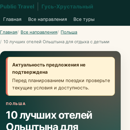
Public Travel
Гусь-Хрустальный
Главная
Все направления
Все туры
Главная
Все направления
Польша
10 лучших отелей Ольштына для отдыха с детьми
Актуальность предложения не
подтверждена
Перед планированием поездки проверьте
текущие условия и доступность.
ПОЛЬША
10 лучших отелей
Ольштына для