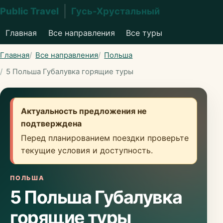
Public Travel
Гусь-Хрустальный
Главная
Все направления
Все туры
Главная
Все направления
Польша
5 Польша Губалувка горящие туры
Актуальность предложения не
подтверждена
Перед планированием поездки проверьте
текущие условия и доступность.
ПОЛЬША
5 Польша Губалувка
горящие туры