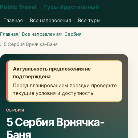
Public Travel
Гусь-Хрустальный
Главная
Все направления
Все туры
Главная
Все направления
Сербия
5 Сербия Врнячка-Баня
Актуальность предложения не
подтверждена
Перед планированием поездки проверьте
текущие условия и доступность.
СЕРБИЯ
5 Сербия Врнячка-
Баня