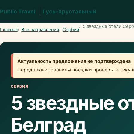
Public Travel
Гусь-Хрустальный
5 звездные отели Сер
Главная
Все направления
Сербия
Актуальность предложения не подтверждена
Перед планированием поездки проверьте текущ
СЕРБИЯ
5 звездные о
Белград