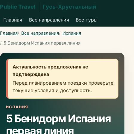
Public Travel
Гусь-Хрустальный
Главная
Все направления
Все туры
Главная
Все направления
Испания
5 Бенидорм Испания первая линия
Актуальность предложения не
подтверждена
Перед планированием поездки проверьте
текущие условия и доступность.
ИСПАНИЯ
5 Бенидорм Испания
первая линия