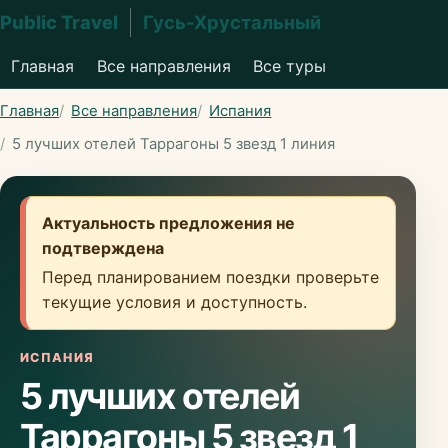
Public Travel
Гусь-Хрустальный
Главная
Все направления
Все туры
Главная
Все направления
Испания
5 лучших отелей Таррагоны 5 звезд 1 линия
Актуальность предложения не
подтверждена
Перед планированием поездки проверьте
текущие условия и доступность.
ИСПАНИЯ
5 лучших отелей
Таррагоны 5 звезд 1