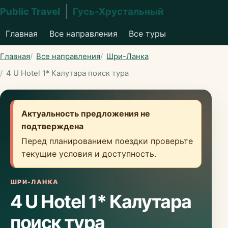
Public Travel
Гусь-Хрустальный
Главная
Все направления
Все туры
Главная
Все направления
Шри-Ланка
4 U Hotel 1* Калутара поиск тура
Актуальность предложения не
подтверждена
Перед планированием поездки проверьте
текущие условия и доступность.
ШРИ-ЛАНКА
4 U Hotel 1* Калутара
поиск тура