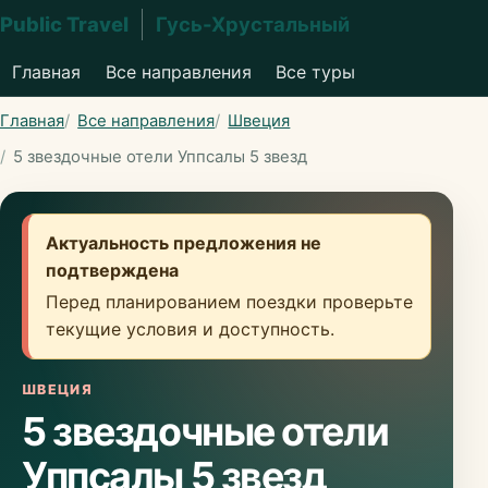
Public Travel
Гусь-Хрустальный
Главная
Все направления
Все туры
Главная
Все направления
Швеция
5 звездочные отели Уппсалы 5 звезд
Актуальность предложения не
подтверждена
Перед планированием поездки проверьте
текущие условия и доступность.
ШВЕЦИЯ
5 звездочные отели
Уппсалы 5 звезд