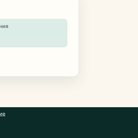
НИЯ
ие