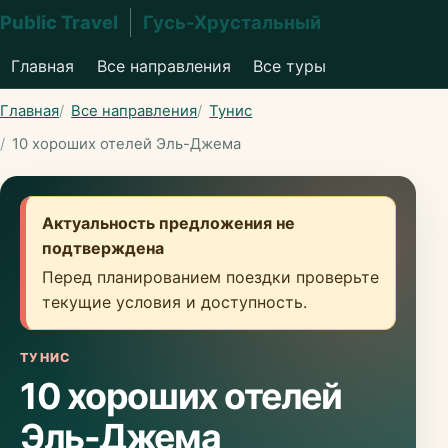
Public Travel
Гусь-Хрустальный
Главная
Все направления
Все туры
Главная
Все направления
Тунис
10 хороших отелей Эль-Джема
Актуальность предложения не
подтверждена
Перед планированием поездки проверьте
текущие условия и доступность.
ТУНИС
10 хороших отелей
Эль-Джема