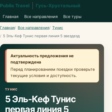
Public Travel
Гусь-Хрустальный
Главная
Все направления
Все туры
Главная
Все направления
Тунис
5 Эль-Кеф Тунис первая линия 5 звездезд
Актуальность предложения не
подтверждена
Перед планированием поездки проверьте
текущие условия и доступность.
ТУНИС
5 Эль-Кеф Тунис
первая линия 5